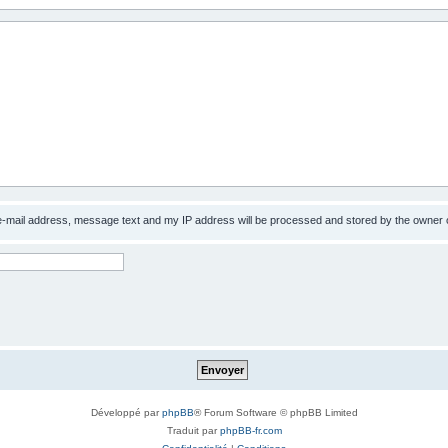
 e-mail address, message text and my IP address will be processed and stored by the owner 
Développé par
phpBB
® Forum Software © phpBB Limited
Traduit par
phpBB-fr.com