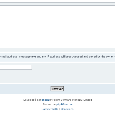
 e-mail address, message text and my IP address will be processed and stored by the owner 
Développé par
phpBB
® Forum Software © phpBB Limited
Traduit par
phpBB-fr.com
Confidentialité
|
Conditions