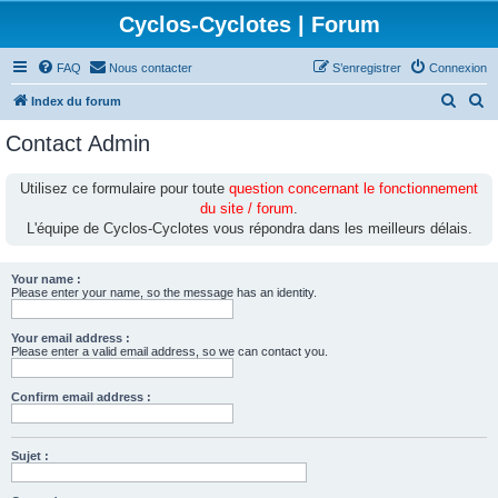
Cyclos-Cyclotes | Forum
FAQ
Nous contacter
S’enregistrer
Connexion
R
R
Index du forum
e
e
Contact Admin
c
c
h
h
Utilisez ce formulaire pour toute
question concernant le fonctionnement
du site / forum
.
e
e
L'équipe de Cyclos-Cyclotes vous répondra dans les meilleurs délais.
r
r
c
c
Your name :
h
h
Please enter your name, so the message has an identity.
e
e
Your email address :
r
r
Please enter a valid email address, so we can contact you.
Confirm email address :
Sujet :