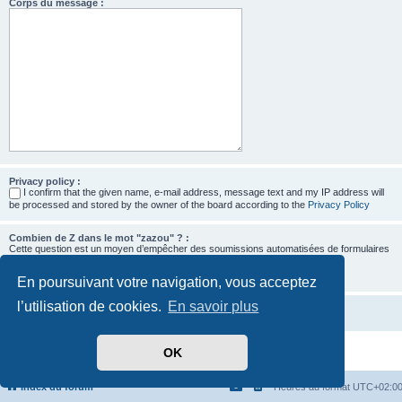
Corps du message :
Privacy policy :
I confirm that the given name, e-mail address, message text and my IP address will
be processed and stored by the owner of the board according to the
Privacy Policy
Combien de Z dans le mot "zazou" ? :
Cette question est un moyen d’empêcher des soumissions automatisées de formulaires
par des robots.
En poursuivant votre navigation, vous acceptez
l’utilisation de cookies.
En savoir plus
OK
Développé par
phpBB
® Forum Software © phpBB Limited
Traduit par
phpBB-fr.com
Confidentialité
|
Conditions
Index du forum
Heures au format
UTC+02:0