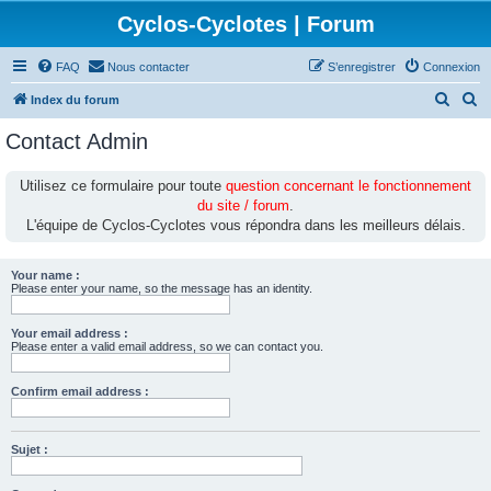
Cyclos-Cyclotes | Forum
FAQ
Nous contacter
S’enregistrer
Connexion
R
R
Index du forum
e
e
Contact Admin
c
c
h
h
Utilisez ce formulaire pour toute
question concernant le fonctionnement
du site / forum
.
e
e
L'équipe de Cyclos-Cyclotes vous répondra dans les meilleurs délais.
r
r
c
c
Your name :
h
h
Please enter your name, so the message has an identity.
e
e
Your email address :
r
r
Please enter a valid email address, so we can contact you.
Confirm email address :
Sujet :