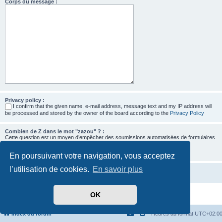
Corps du message :
Privacy policy :
I confirm that the given name, e-mail address, message text and my IP address will
be processed and stored by the owner of the board according to the
Privacy Policy
Combien de Z dans le mot "zazou" ? :
Cette question est un moyen d’empêcher des soumissions automatisées de formulaires
par des robots.
En poursuivant votre navigation, vous acceptez
l’utilisation de cookies.
En savoir plus
OK
Développé par
phpBB
® Forum Software © phpBB Limited
Traduit par
phpBB-fr.com
Confidentialité
|
Conditions
Index du forum
Heures au format
UTC+02:0