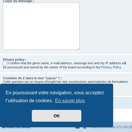
Corps du message :
Privacy policy :
I confirm that the given name, e-mail address, message text and my IP address will
be processed and stored by the owner of the board according to the
Privacy Policy
Combien de Z dans le mot "zazou" ? :
Cette question est un moyen d’empêcher des soumissions automatisées de formulaires
par des robots.
En poursuivant votre navigation, vous acceptez
l’utilisation de cookies.
En savoir plus
OK
Développé par
phpBB
® Forum Software © phpBB Limited
Traduit par
phpBB-fr.com
Confidentialité
|
Conditions
Index du forum
Heures au format
UTC+02:0