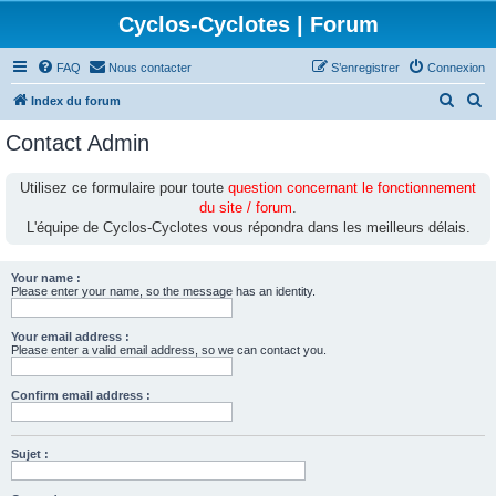
Cyclos-Cyclotes | Forum
FAQ
Nous contacter
S’enregistrer
Connexion
R
R
Index du forum
e
e
Contact Admin
c
c
h
h
Utilisez ce formulaire pour toute
question concernant le fonctionnement
du site / forum
.
e
e
L'équipe de Cyclos-Cyclotes vous répondra dans les meilleurs délais.
r
r
c
c
Your name :
h
h
Please enter your name, so the message has an identity.
e
e
Your email address :
r
r
Please enter a valid email address, so we can contact you.
Confirm email address :
Sujet :