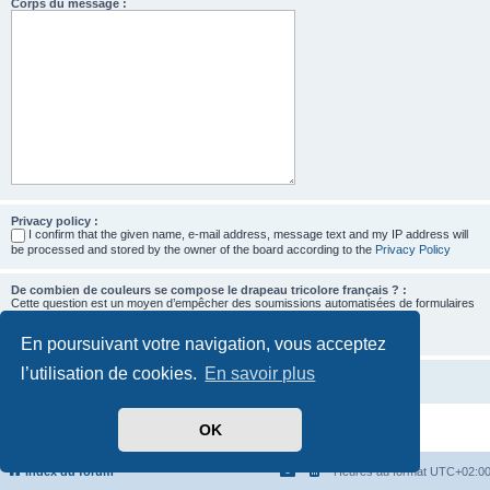
Corps du message :
Privacy policy :
I confirm that the given name, e-mail address, message text and my IP address will
be processed and stored by the owner of the board according to the
Privacy Policy
De combien de couleurs se compose le drapeau tricolore français ? :
Cette question est un moyen d’empêcher des soumissions automatisées de formulaires
par des robots.
En poursuivant votre navigation, vous acceptez
l’utilisation de cookies.
En savoir plus
OK
Développé par
phpBB
® Forum Software © phpBB Limited
Traduit par
phpBB-fr.com
Confidentialité
|
Conditions
Index du forum
Heures au format
UTC+02:0