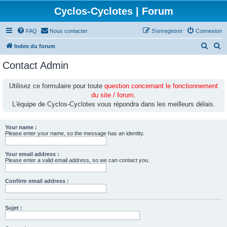
Cyclos-Cyclotes | Forum
FAQ
Nous contacter
S’enregistrer
Connexion
R
R
Index du forum
e
e
Contact Admin
c
c
h
h
Utilisez ce formulaire pour toute
question concernant le fonctionnement
du site / forum
.
e
e
L'équipe de Cyclos-Cyclotes vous répondra dans les meilleurs délais.
r
r
c
c
Your name :
h
h
Please enter your name, so the message has an identity.
e
e
Your email address :
r
r
Please enter a valid email address, so we can contact you.
Confirm email address :
Sujet :