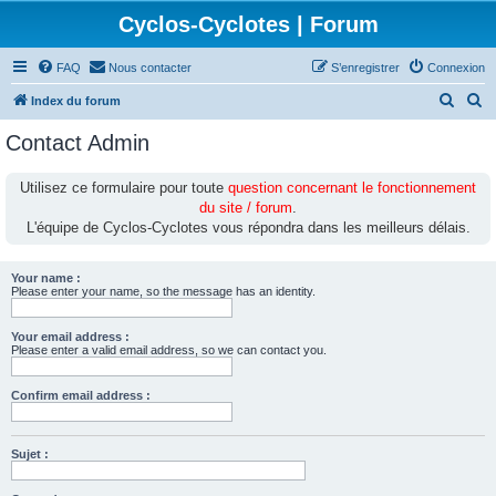
Cyclos-Cyclotes | Forum
FAQ
Nous contacter
S’enregistrer
Connexion
R
R
Index du forum
e
e
Contact Admin
c
c
h
h
Utilisez ce formulaire pour toute
question concernant le fonctionnement
du site / forum
.
e
e
L'équipe de Cyclos-Cyclotes vous répondra dans les meilleurs délais.
r
r
c
c
Your name :
h
h
Please enter your name, so the message has an identity.
e
e
Your email address :
r
r
Please enter a valid email address, so we can contact you.
Confirm email address :
Sujet :