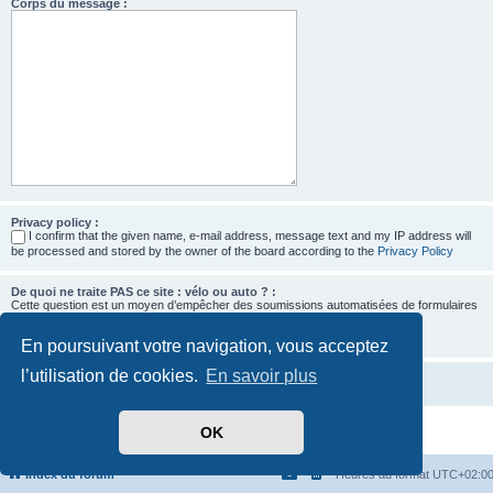
Corps du message :
Privacy policy :
I confirm that the given name, e-mail address, message text and my IP address will
be processed and stored by the owner of the board according to the
Privacy Policy
De quoi ne traite PAS ce site : vélo ou auto ? :
Cette question est un moyen d’empêcher des soumissions automatisées de formulaires
par des robots.
En poursuivant votre navigation, vous acceptez
l’utilisation de cookies.
En savoir plus
OK
Développé par
phpBB
® Forum Software © phpBB Limited
Traduit par
phpBB-fr.com
Confidentialité
|
Conditions
Index du forum
Heures au format
UTC+02:0