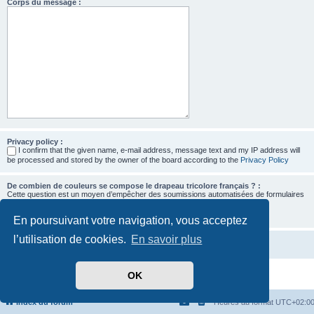
Corps du message :
Privacy policy :
I confirm that the given name, e-mail address, message text and my IP address will
be processed and stored by the owner of the board according to the
Privacy Policy
De combien de couleurs se compose le drapeau tricolore français ? :
Cette question est un moyen d’empêcher des soumissions automatisées de formulaires
par des robots.
En poursuivant votre navigation, vous acceptez
l’utilisation de cookies.
En savoir plus
OK
Développé par
phpBB
® Forum Software © phpBB Limited
Traduit par
phpBB-fr.com
Confidentialité
|
Conditions
Index du forum
Heures au format
UTC+02:0