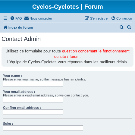
Cyclos-Cyclotes | Forum
FAQ
Nous contacter
S’enregistrer
Connexion
R
R
Index du forum
e
e
Contact Admin
c
c
h
h
Utilisez ce formulaire pour toute
question concernant le fonctionnement
du site / forum
.
e
e
L'équipe de Cyclos-Cyclotes vous répondra dans les meilleurs délais.
r
r
c
c
Your name :
h
h
Please enter your name, so the message has an identity.
e
e
Your email address :
r
r
Please enter a valid email address, so we can contact you.
Confirm email address :
Sujet :