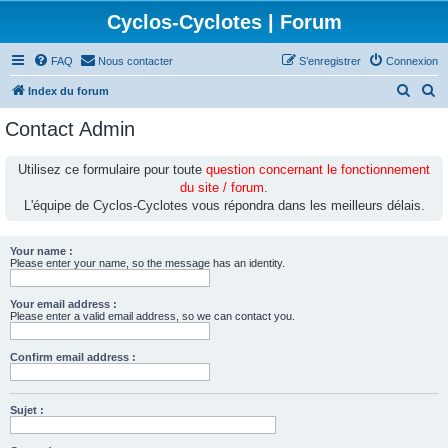
Cyclos-Cyclotes | Forum
FAQ
Nous contacter
S’enregistrer
Connexion
R
R
Index du forum
e
e
Contact Admin
c
c
h
h
Utilisez ce formulaire pour toute
question concernant le fonctionnement
du site / forum
.
e
e
L'équipe de Cyclos-Cyclotes vous répondra dans les meilleurs délais.
r
r
c
c
Your name :
h
h
Please enter your name, so the message has an identity.
e
e
Your email address :
r
r
Please enter a valid email address, so we can contact you.
Confirm email address :
Sujet :