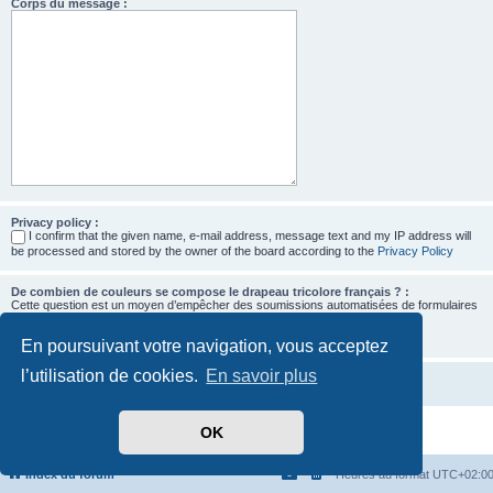
Corps du message :
Privacy policy :
I confirm that the given name, e-mail address, message text and my IP address will
be processed and stored by the owner of the board according to the
Privacy Policy
De combien de couleurs se compose le drapeau tricolore français ? :
Cette question est un moyen d’empêcher des soumissions automatisées de formulaires
par des robots.
En poursuivant votre navigation, vous acceptez
l’utilisation de cookies.
En savoir plus
OK
Développé par
phpBB
® Forum Software © phpBB Limited
Traduit par
phpBB-fr.com
Confidentialité
|
Conditions
Index du forum
Heures au format
UTC+02:0