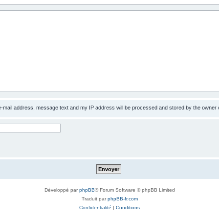
 e-mail address, message text and my IP address will be processed and stored by the owner 
Développé par
phpBB
® Forum Software © phpBB Limited
Traduit par
phpBB-fr.com
Confidentialité
|
Conditions