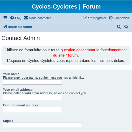
Cyclos-Cyclotes | Forum
FAQ
Nous contacter
S’enregistrer
Connexion
R
R
Index du forum
e
e
Contact Admin
c
c
h
h
Utilisez ce formulaire pour toute
question concernant le fonctionnement
du site / forum
.
e
e
L'équipe de Cyclos-Cyclotes vous répondra dans les meilleurs délais.
r
r
c
c
Your name :
h
h
Please enter your name, so the message has an identity.
e
e
Your email address :
r
r
Please enter a valid email address, so we can contact you.
Confirm email address :
Sujet :