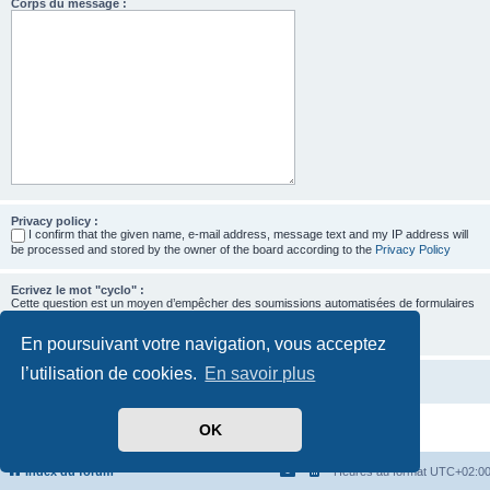
Corps du message :
Privacy policy :
I confirm that the given name, e-mail address, message text and my IP address will
be processed and stored by the owner of the board according to the
Privacy Policy
Ecrivez le mot "cyclo" :
Cette question est un moyen d’empêcher des soumissions automatisées de formulaires
par des robots.
En poursuivant votre navigation, vous acceptez
l’utilisation de cookies.
En savoir plus
OK
Développé par
phpBB
® Forum Software © phpBB Limited
Traduit par
phpBB-fr.com
Confidentialité
|
Conditions
Index du forum
Heures au format
UTC+02:0