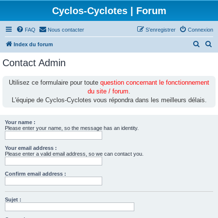
Cyclos-Cyclotes | Forum
FAQ
Nous contacter
S’enregistrer
Connexion
R
R
Index du forum
e
e
Contact Admin
c
c
h
h
Utilisez ce formulaire pour toute
question concernant le fonctionnement
du site / forum
.
e
e
L'équipe de Cyclos-Cyclotes vous répondra dans les meilleurs délais.
r
r
c
c
Your name :
h
h
Please enter your name, so the message has an identity.
e
e
Your email address :
r
r
Please enter a valid email address, so we can contact you.
Confirm email address :
Sujet :