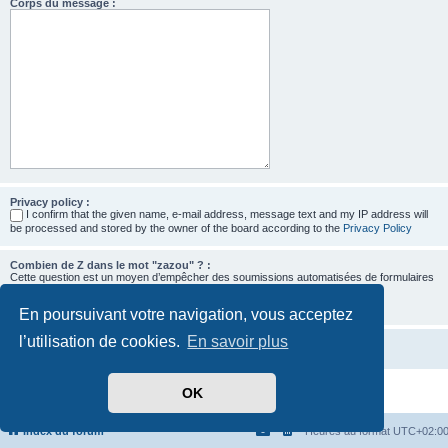
Corps du message :
Privacy policy :
I confirm that the given name, e-mail address, message text and my IP address will
be processed and stored by the owner of the board according to the
Privacy Policy
Combien de Z dans le mot "zazou" ? :
Cette question est un moyen d’empêcher des soumissions automatisées de formulaires
par des robots.
En poursuivant votre navigation, vous acceptez
l’utilisation de cookies.
En savoir plus
OK
Développé par
phpBB
® Forum Software © phpBB Limited
Traduit par
phpBB-fr.com
Confidentialité
|
Conditions
Index du forum
Heures au format
UTC+02:0