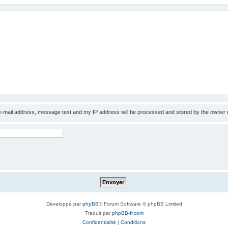
 e-mail address, message text and my IP address will be processed and stored by the owner 
Développé par
phpBB
® Forum Software © phpBB Limited
Traduit par
phpBB-fr.com
Confidentialité
|
Conditions