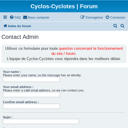
Cyclos-Cyclotes | Forum
FAQ
Nous contacter
S’enregistrer
Connexion
R
R
Index du forum
e
e
Contact Admin
c
c
h
h
Utilisez ce formulaire pour toute
question concernant le fonctionnement
du site / forum
.
e
e
L'équipe de Cyclos-Cyclotes vous répondra dans les meilleurs délais.
r
r
c
c
Your name :
h
h
Please enter your name, so the message has an identity.
e
e
Your email address :
r
r
Please enter a valid email address, so we can contact you.
Confirm email address :
Sujet :