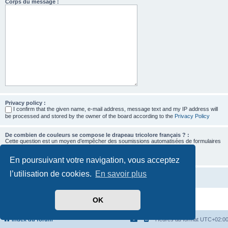
Corps du message :
Privacy policy :
I confirm that the given name, e-mail address, message text and my IP address will
be processed and stored by the owner of the board according to the
Privacy Policy
De combien de couleurs se compose le drapeau tricolore français ? :
Cette question est un moyen d’empêcher des soumissions automatisées de formulaires
par des robots.
En poursuivant votre navigation, vous acceptez
l’utilisation de cookies.
En savoir plus
OK
Développé par
phpBB
® Forum Software © phpBB Limited
Traduit par
phpBB-fr.com
Confidentialité
|
Conditions
Index du forum
Heures au format
UTC+02:0