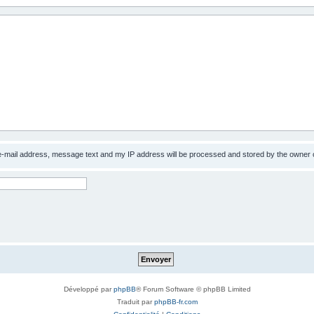
 e-mail address, message text and my IP address will be processed and stored by the owner 
Développé par
phpBB
® Forum Software © phpBB Limited
Traduit par
phpBB-fr.com