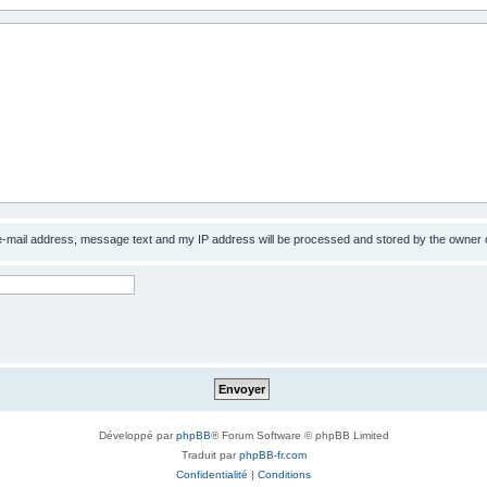
 e-mail address, message text and my IP address will be processed and stored by the owner 
Développé par
phpBB
® Forum Software © phpBB Limited
Traduit par
phpBB-fr.com
Confidentialité
|
Conditions