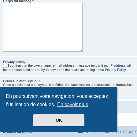
Corps du message :
Privacy policy :
I confirm that the given name, e-mail address, message text and my IP address will
be processed and stored by the owner of the board according to the
Privacy Policy
Ecrivez le mot "cyclo" :
Cette question est un moyen d’empêcher des soumissions automatisées de formulaires
par des robots.
En poursuivant votre navigation, vous acceptez
l’utilisation de cookies.
En savoir plus
OK
Développé par
phpBB
® Forum Software © phpBB Limited
Traduit par
phpBB-fr.com
Confidentialité
|
Conditions
Index du forum
Heures au format
UTC+02:0