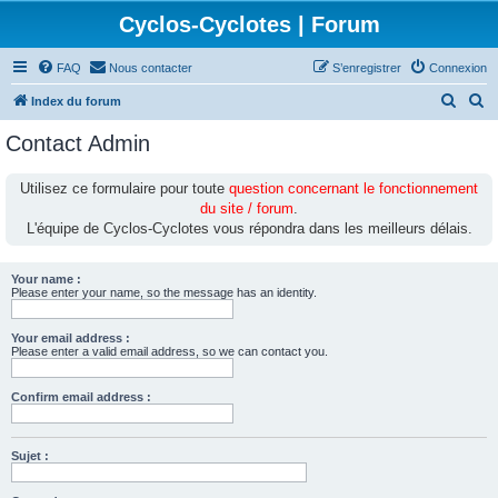
Cyclos-Cyclotes | Forum
FAQ
Nous contacter
S’enregistrer
Connexion
R
R
Index du forum
e
e
Contact Admin
c
c
h
h
Utilisez ce formulaire pour toute
question concernant le fonctionnement
du site / forum
.
e
e
L'équipe de Cyclos-Cyclotes vous répondra dans les meilleurs délais.
r
r
c
c
Your name :
h
h
Please enter your name, so the message has an identity.
e
e
Your email address :
r
r
Please enter a valid email address, so we can contact you.
Confirm email address :
Sujet :