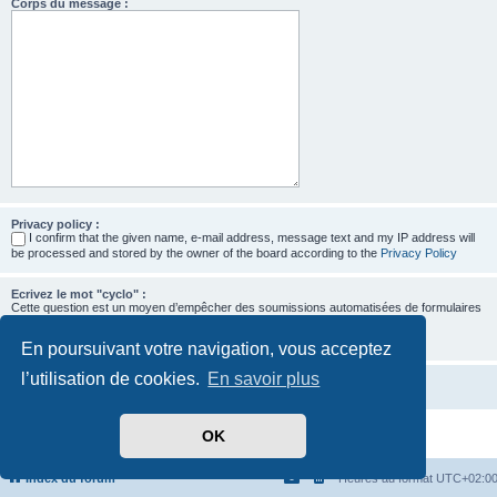
Corps du message :
Privacy policy :
I confirm that the given name, e-mail address, message text and my IP address will
be processed and stored by the owner of the board according to the
Privacy Policy
Ecrivez le mot "cyclo" :
Cette question est un moyen d’empêcher des soumissions automatisées de formulaires
par des robots.
En poursuivant votre navigation, vous acceptez
l’utilisation de cookies.
En savoir plus
OK
Développé par
phpBB
® Forum Software © phpBB Limited
Traduit par
phpBB-fr.com
Confidentialité
|
Conditions
Index du forum
Heures au format
UTC+02:0