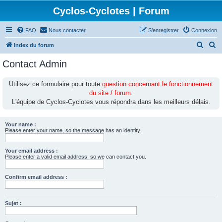
Cyclos-Cyclotes | Forum
FAQ
Nous contacter
S’enregistrer
Connexion
R
R
Index du forum
e
e
Contact Admin
c
c
h
h
Utilisez ce formulaire pour toute
question concernant le fonctionnement
du site / forum
.
e
e
L'équipe de Cyclos-Cyclotes vous répondra dans les meilleurs délais.
r
r
c
c
Your name :
h
h
Please enter your name, so the message has an identity.
e
e
Your email address :
r
r
Please enter a valid email address, so we can contact you.
Confirm email address :
Sujet :