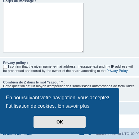
Corps du message :
Privacy policy :
I confirm that the given name, e-mail address, message text and my IP address will
be processed and stored by the owner of the board according to the
Privacy Policy
Combien de Z dans le mot "zazou" ? :
Cette question est un moyen d’empêcher des soumissions automatisées de formulaires
par des robots.
En poursuivant votre navigation, vous acceptez
l’utilisation de cookies.
En savoir plus
OK
Développé par
phpBB
® Forum Software © phpBB Limited
Traduit par
phpBB-fr.com
Confidentialité
|
Conditions
Index du forum
Heures au format
UTC+02:0