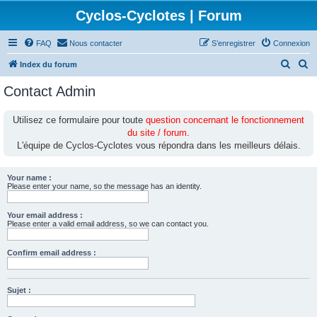
Cyclos-Cyclotes | Forum
FAQ
Nous contacter
S’enregistrer
Connexion
R
R
Index du forum
e
e
Contact Admin
c
c
h
h
Utilisez ce formulaire pour toute
question concernant le fonctionnement
du site / forum
.
e
e
L'équipe de Cyclos-Cyclotes vous répondra dans les meilleurs délais.
r
r
c
c
Your name :
h
h
Please enter your name, so the message has an identity.
e
e
Your email address :
r
r
Please enter a valid email address, so we can contact you.
Confirm email address :
Sujet :