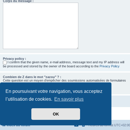
Corps du message :
Privacy policy :
I confirm that the given name, e-mail address, message text and my IP address will
be processed and stored by the owner of the board according to the
Privacy Policy
Combien de Z dans le mot "zazou" ? :
Cette question est un moyen d’empêcher des soumissions automatisées de formulaires
par des robots.
En poursuivant votre navigation, vous acceptez
l’utilisation de cookies.
En savoir plus
OK
Développé par
phpBB
® Forum Software © phpBB Limited
Traduit par
phpBB-fr.com
Confidentialité
|
Conditions
Index du forum
Heures au format
UTC+02:0