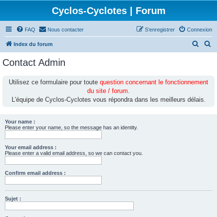
Cyclos-Cyclotes | Forum
FAQ
Nous contacter
S’enregistrer
Connexion
R
R
Index du forum
e
e
Contact Admin
c
c
h
h
Utilisez ce formulaire pour toute
question concernant le fonctionnement
du site / forum
.
e
e
L'équipe de Cyclos-Cyclotes vous répondra dans les meilleurs délais.
r
r
c
c
Your name :
h
h
Please enter your name, so the message has an identity.
e
e
Your email address :
r
r
Please enter a valid email address, so we can contact you.
Confirm email address :
Sujet :