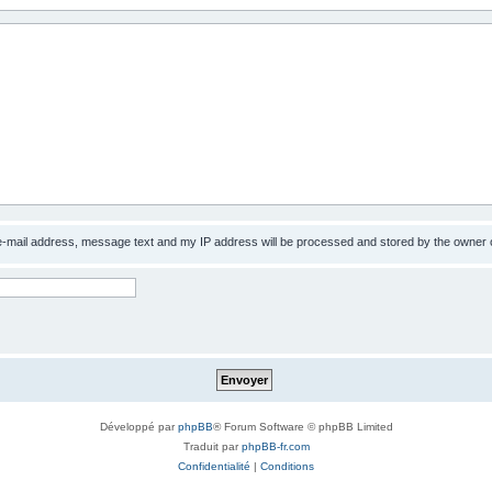
 e-mail address, message text and my IP address will be processed and stored by the owner 
Développé par
phpBB
® Forum Software © phpBB Limited
Traduit par
phpBB-fr.com
Confidentialité
|
Conditions