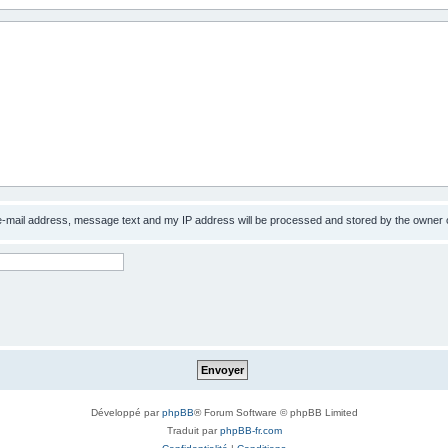
 e-mail address, message text and my IP address will be processed and stored by the owner 
Développé par
phpBB
® Forum Software © phpBB Limited
Traduit par
phpBB-fr.com